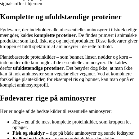
signalstoffer i hjernen.
Komplette og ufuldstændige proteiner
Fødevarer, der indeholder alle ni essentielle aminosyrer i tilstrækkelige
mængder, kaldes
komplette proteiner
. De findes primært i animalske
produkter som kød, fisk, æg og mejeriprodukter. Disse fødevarer giver
kroppen et fuldt spektrum af aminosyrer i de rette forhold.
Plantebaserede proteinkilder – som bønner, linser, nødder og korn –
indeholder ofte kun nogle af de essentielle aminosyrer. De kaldes
derfor
ufuldstændige proteiner
. Det betyder dog ikke, at man ikke
kan få nok aminosyrer som vegetar eller veganer. Ved at kombinere
forskellige plantekilder, for eksempel ris og bønner, kan man opnå en
komplet aminosyreprofil.
Fødevarer rige på aminosyrer
Her er nogle af de bedste kilder til essentielle aminosyrer:
Æg
– en af de mest komplette proteinkilder, som kroppen let
optager.
Fisk og skaldyr
– rige på både aminosyrer og sunde fedtsyrer.
Kylling og kalkun
– magre proteinkilder, der støtter