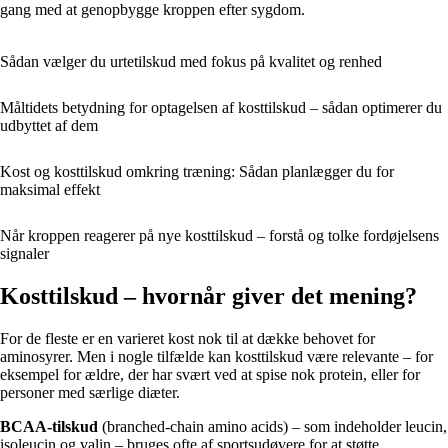
gang med at genopbygge kroppen efter sygdom.
Sådan vælger du urtetilskud med fokus på kvalitet og renhed
Måltidets betydning for optagelsen af kosttilskud – sådan optimerer du
udbyttet af dem
Kost og kosttilskud omkring træning: Sådan planlægger du for
maksimal effekt
Når kroppen reagerer på nye kosttilskud – forstå og tolke fordøjelsens
signaler
Kosttilskud – hvornår giver det mening?
For de fleste er en varieret kost nok til at dække behovet for
aminosyrer. Men i nogle tilfælde kan kosttilskud være relevante – for
eksempel for ældre, der har svært ved at spise nok protein, eller for
personer med særlige diæter.
BCAA-tilskud
(branched-chain amino acids) – som indeholder leucin,
isoleucin og valin – bruges ofte af sportsudøvere for at støtte