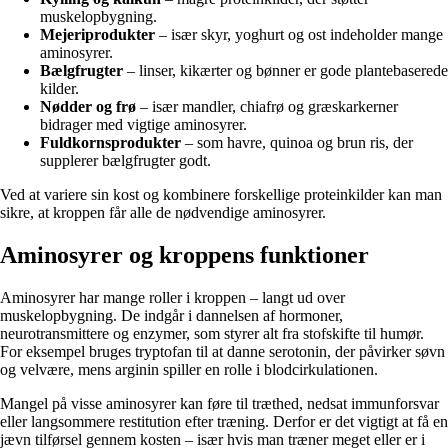
muskelopbygning.
Mejeriprodukter
– især skyr, yoghurt og ost indeholder mange
aminosyrer.
Bælgfrugter
– linser, kikærter og bønner er gode plantebaserede
kilder.
Nødder og frø
– især mandler, chiafrø og græskarkerner
bidrager med vigtige aminosyrer.
Fuldkornsprodukter
– som havre, quinoa og brun ris, der
supplerer bælgfrugter godt.
Ved at variere sin kost og kombinere forskellige proteinkilder kan man
sikre, at kroppen får alle de nødvendige aminosyrer.
Aminosyrer og kroppens funktioner
Aminosyrer har mange roller i kroppen – langt ud over
muskelopbygning. De indgår i dannelsen af hormoner,
neurotransmittere og enzymer, som styrer alt fra stofskifte til humør.
For eksempel bruges tryptofan til at danne serotonin, der påvirker søvn
og velvære, mens arginin spiller en rolle i blodcirkulationen.
Mangel på visse aminosyrer kan føre til træthed, nedsat immunforsvar
eller langsommere restitution efter træning. Derfor er det vigtigt at få en
jævn tilførsel gennem kosten – især hvis man træner meget eller er i