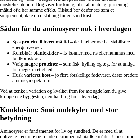
muskelrestitution. Dog viser forskning, at et almindeligt proteinrigt
måltid ofte har samme effekt. Tilskud bør derfor ses som et
supplement, ikke en erstatning for en sund kost.
Sådan får du aminosyrer nok i hverdagen
Spis
protein til hvert måltid
– det hjælper med at stabilisere
energiniveauet.
Kombinér
plantekilder
– fx bønner med ris eller hummus med
fuldkornsbrød.
Vælg
magre proteiner
– som fisk, kylling og æg, for at undgå
for meget mættet fedt.
Husk
varieret kost
– jo flere forskellige fødevarer, desto bredere
aminosyrespektrum.
Ved at tænke i variation og kvalitet frem for mængde kan du give
kroppen de byggesten, den har brug for – hver dag.
Konklusion: Små molekyler med stor
betydning
Aminosyrer er fundamentet for liv og sundhed. De er med til at
opbygge, reparere og regulere kroppen på utallige måder. Uanset om