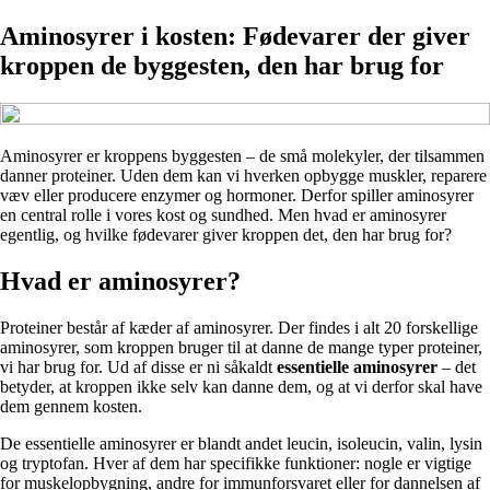
Aminosyrer i kosten: Fødevarer der giver
kroppen de byggesten, den har brug for
Aminosyrer er kroppens byggesten – de små molekyler, der tilsammen
danner proteiner. Uden dem kan vi hverken opbygge muskler, reparere
væv eller producere enzymer og hormoner. Derfor spiller aminosyrer
en central rolle i vores kost og sundhed. Men hvad er aminosyrer
egentlig, og hvilke fødevarer giver kroppen det, den har brug for?
Hvad er aminosyrer?
Proteiner består af kæder af aminosyrer. Der findes i alt 20 forskellige
aminosyrer, som kroppen bruger til at danne de mange typer proteiner,
vi har brug for. Ud af disse er ni såkaldt
essentielle aminosyrer
– det
betyder, at kroppen ikke selv kan danne dem, og at vi derfor skal have
dem gennem kosten.
De essentielle aminosyrer er blandt andet leucin, isoleucin, valin, lysin
og tryptofan. Hver af dem har specifikke funktioner: nogle er vigtige
for muskelopbygning, andre for immunforsvaret eller for dannelsen af