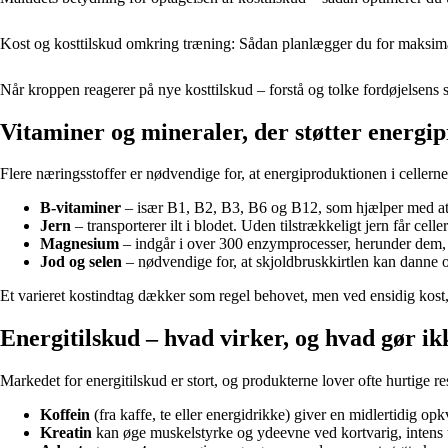
Kost og kosttilskud omkring træning: Sådan planlægger du for maksima
Når kroppen reagerer på nye kosttilskud – forstå og tolke fordøjelsens 
Vitaminer og mineraler, der støtter energi
Flere næringsstoffer er nødvendige for, at energiproduktionen i cellerne
B-vitaminer
– især B1, B2, B3, B6 og B12, som hjælper med at om
Jern
– transporterer ilt i blodet. Uden tilstrækkeligt jern får celle
Magnesium
– indgår i over 300 enzymprocesser, herunder dem, d
Jod og selen
– nødvendige for, at skjoldbruskkirtlen kan danne 
Et varieret kostindtag dækker som regel behovet, men ved ensidig kost,
Energitilskud – hvad virker, og hvad gør ik
Markedet for energitilskud er stort, og produkterne lover ofte hurtige 
Koffein
(fra kaffe, te eller energidrikke) giver en midlertidig o
Kreatin
kan øge muskelstyrke og ydeevne ved kortvarig, intens 