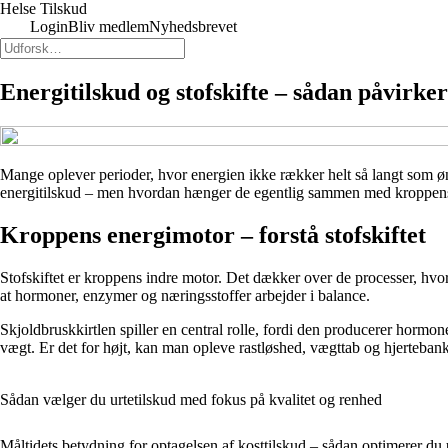
Helse Tilskud
Login
Bliv medlem
Nyhedsbrevet
Energitilskud og stofskifte – sådan påvirke
Mange oplever perioder, hvor energien ikke rækker helt så langt som ø
energitilskud – men hvordan hænger de egentlig sammen med kroppens st
Kroppens energimotor – forstå stofskiftet
Stofskiftet er kroppens indre motor. Det dækker over de processer, hvor
at hormoner, enzymer og næringsstoffer arbejder i balance.
Skjoldbruskkirtlen spiller en central rolle, fordi den producerer hormone
vægt. Er det for højt, kan man opleve rastløshed, vægttab og hjerteban
Sådan vælger du urtetilskud med fokus på kvalitet og renhed
Måltidets betydning for optagelsen af kosttilskud – sådan optimerer du