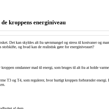
r de kroppens energiniveau
nsket. Det kan skyldes alt fra søvnmangel og stress til kostvaner og 
ofskifte, og hvad kan de realistisk gøre for energiniveauet?
 kroppen omdanner mad til energi, som bruges til alt fra at holde varmen
rne T3 og T4, som regulerer, hvor hurtigt kroppen forbrænder energi. Hvis
ken.
 udbyttet af dem