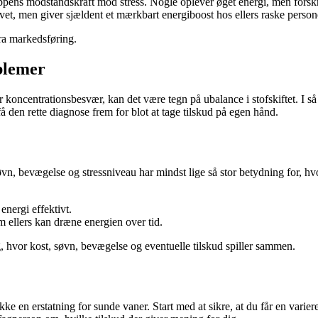
pens modstandskraft mod stress. Nogle oplever øget energi, men forsk
et, men giver sjældent et mærkbart energiboost hos ellers raske person
fra markedsføring.
oblemer
oncentrationsbesvær, kan det være tegn på ubalance i stofskiftet. I så 
å den rette diagnose frem for blot at tage tilskud på egen hånd.
Søvn, bevægelse og stressniveau har mindst lige så stor betydning for, 
energi effektivt.
m ellers kan dræne energien over tid.
, hvor kost, søvn, bevægelse og eventuelle tilskud spiller sammen.
e en erstatning for sunde vaner. Start med at sikre, at du får en varier