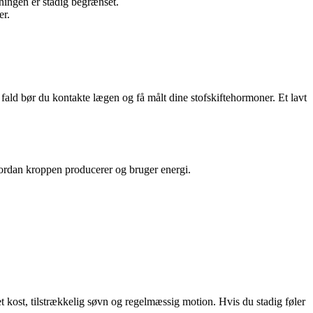
ningen er stadig begrænset.
er.
fald bør du kontakte lægen og få målt dine stofskiftehormoner. Et lavt
hvordan kroppen producerer og bruger energi.
et kost, tilstrækkelig søvn og regelmæssig motion. Hvis du stadig føler