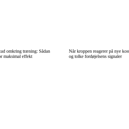
skud omkring træning: Sådan
Når kroppen reagerer på nye kostt
or maksimal effekt
og tolke fordøjelsens signaler