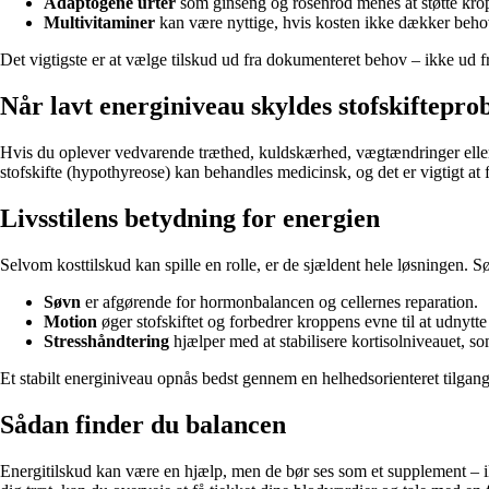
Adaptogene urter
som ginseng og rosenrod menes at støtte krop
Multivitaminer
kan være nyttige, hvis kosten ikke dækker behov
Det vigtigste er at vælge tilskud ud fra dokumenteret behov – ikke ud 
Når lavt energiniveau skyldes stofskiftepr
Hvis du oplever vedvarende træthed, kuldskærhed, vægtændringer eller k
stofskifte (hypothyreose) kan behandles medicinsk, og det er vigtigt at f
Livsstilens betydning for energien
Selvom kosttilskud kan spille en rolle, er de sjældent hele løsningen. 
Søvn
er afgørende for hormonbalancen og cellernes reparation.
Motion
øger stofskiftet og forbedrer kroppens evne til at udnytte 
Stresshåndtering
hjælper med at stabilisere kortisolniveauet, so
Et stabilt energiniveau opnås bedst gennem en helhedsorienteret tilgang
Sådan finder du balancen
Energitilskud kan være en hjælp, men de bør ses som et supplement – ikk