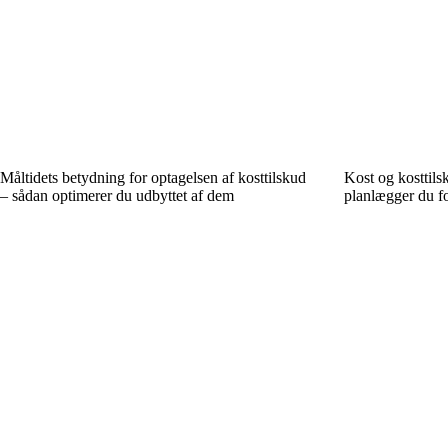
Måltidets betydning for optagelsen af kosttilskud
Kost og kosttil
– sådan optimerer du udbyttet af dem
planlægger du f