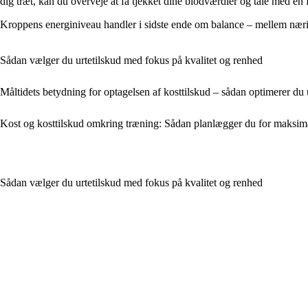
dig træt, kan du overveje at få tjekket dine blodværdier og tale med en
Kroppens energiniveau handler i sidste ende om balance – mellem næring
Sådan vælger du urtetilskud med fokus på kvalitet og renhed
Måltidets betydning for optagelsen af kosttilskud – sådan optimerer du
Kost og kosttilskud omkring træning: Sådan planlægger du for maksima
Sådan vælger du urtetilskud med fokus på kvalitet og renhed