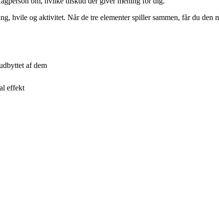
 fagperson om, hvilke tilskud der giver mening for dig.
, hvile og aktivitet. Når de tre elementer spiller sammen, får du den m
 udbyttet af dem
l effekt