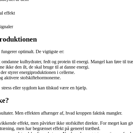
l effekt
signaler
produktionen
 fungerer optimalt. De vigtigste er:
danne kulhydrater, fedt og protein til energi. Mangel kan føre til tr
rne ikke den ilt, de skal bruge til at danne energi.
er styrer energiproduktionen i cellerne.
og aktivere stofskiftehormonerne.
 stress eller sygdom kan tilskud være en hjælp.
ke?
resultater. Men effekten afhænger af, hvad kroppen faktisk mangler.
pkvikkende effekt, men påvirker ikke stofskiftet direkte. For meget kan 
træning, men har begrænset effekt på generel træthed.