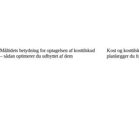
Måltidets betydning for optagelsen af kosttilskud
Kost og kosttil
– sådan optimerer du udbyttet af dem
planlægger du f