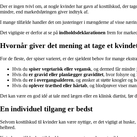
Der er ingen tvivl om, at nogle kvinder har gavn af kosttilskud, der ta
mindre, end markedsføringen giver indtryk af.
I mange tilfælde handler det om justeringer i mængderne af visse nærin
Det vigtigste er derfor at se på
indholdsdeklarationen
frem for markeds
Hvornår giver det mening at tage et kvinde
For de fleste, der spiser varieret, er der sjældent behov for mange ekstr
Hvis du
spiser vegetarisk eller vegansk
, og dermed får mindre
Hvis du
er gravid eller planlægger graviditet
, hvor folsyre og 
Hvis du
er i overgangsalderen
, og ønsker at støtte knogler og
Hvis du
oplever træthed eller hårtab
, og blodprøver viser mang
Det kan være en god idé at tale med lægen eller en klinisk diætist, før 
En individuel tilgang er bedst
Selvom kosttilskud til kvinder kan være nyttige, er det vigtigt at huske, 
helbred.