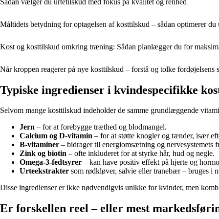
Sådan vælger du urtetilskud med fokus på kvalitet og renhed
Måltidets betydning for optagelsen af kosttilskud – sådan optimerer du
Kost og kosttilskud omkring træning: Sådan planlægger du for maksima
Når kroppen reagerer på nye kosttilskud – forstå og tolke fordøjelsens 
Typiske ingredienser i kvindespecifikke kos
Selvom mange kosttilskud indeholder de samme grundlæggende vitaminer 
Jern
– for at forebygge træthed og blodmangel.
Calcium og D-vitamin
– for at støtte knogler og tænder, især e
B-vitaminer
– bidrager til energiomsætning og nervesystemets f
Zink og biotin
– ofte inkluderet for at styrke hår, hud og negle.
Omega-3-fedtsyrer
– kan have positiv effekt på hjerte og horm
Urteekstrakter
som rødkløver, salvie eller tranebær – bruges i n
Disse ingredienser er ikke nødvendigvis unikke for kvinder, men kombi
Er forskellen reel – eller mest markedsføri