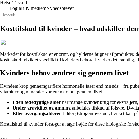
Helse Tilskud
Login
Bliv medlem
Nyhedsbrevet
Kosttilskud til kvinder – hvad adskiller de
Markedet for kosttilskud er enormt, og hylderne bugner af produkter, der
kosttilskud udviklet specifikt til kvinders behov. Hvad er det egentlig, d
Kvinders behov ændrer sig gennem livet
Kvinders krop gennemgår flere hormonelle faser end mænds – fra pubertet
vitaminer og mineraler variere markant gennem livet.
I den fødedygtige alder
har mange kvinder brug for ekstra jern, 
Under graviditet og amning
anbefales tilskud af folsyre, D-vit
Efter overgangsalderen
falder østrogenniveauet, hvilket kan på
Kosttilskud til kvinder forsøger at tage højde for disse biologiske forsk