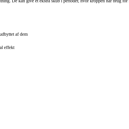
ning. De kan give et ekstra skub i perioder, hvor kroppen har brug for s
 udbyttet af dem
l effekt