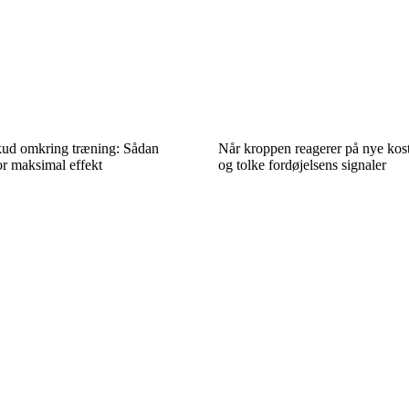
skud omkring træning: Sådan
Når kroppen reagerer på nye kostt
or maksimal effekt
og tolke fordøjelsens signaler