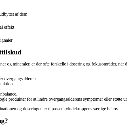
 udbyttet af dem
l effekt
signaler
ttilskud
og mineraler, er der ofte forskelle i dosering og fokusområder, når de
fter overgangsalderen.
unktion.
onbalance.
ogle produkter for at lindre overgangsalderens symptomer eller støtte u
nationen og doseringen er tilpasset kvindekroppens særlige behov.
ng?