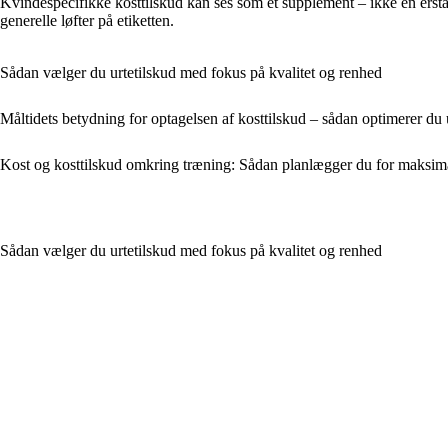
Kvindespecifikke kosttilskud kan ses som et supplement – ikke en erstat
generelle løfter på etiketten.
Sådan vælger du urtetilskud med fokus på kvalitet og renhed
Måltidets betydning for optagelsen af kosttilskud – sådan optimerer du
Kost og kosttilskud omkring træning: Sådan planlægger du for maksima
Sådan vælger du urtetilskud med fokus på kvalitet og renhed