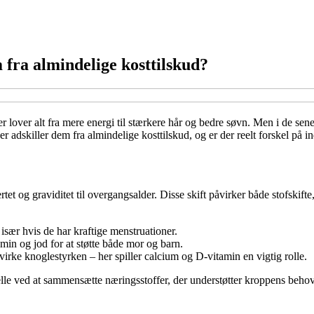
m fra almindelige kosttilskud?
 lover alt fra mere energi til stærkere hår og bedre søvn. Men i de sene
er adskiller dem fra almindelige kosttilskud, og er der reelt forskel på i
 og graviditet til overgangsalder. Disse skift påvirker både stofskifte
især hvis de har kraftige menstruationer.
amin og jod for at støtte både mor og barn.
virke knoglestyrken – her spiller calcium og D-vitamin en vigtig rolle.
elle ved at sammensætte næringsstoffer, der understøtter kroppens behov i