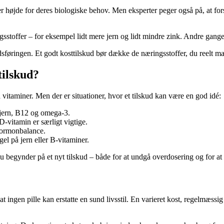
ger højde for deres biologiske behov. Men eksperter peger også på, at fo
gsstoffer – for eksempel lidt mere jern og lidt mindre zink. Andre gang
føringen. Et godt kosttilskud bør dække de næringsstoffer, du reelt ma
tilskud?
a vitaminer. Men der er situationer, hvor et tilskud kan være en god idé:
 jern, B12 og omega-3.
D-vitamin er særligt vigtige.
 hormonbalance.
el på jern eller B-vitaminer.
du begynder på et nyt tilskud – både for at undgå overdosering og for at 
at ingen pille kan erstatte en sund livsstil. En varieret kost, regelmæssig