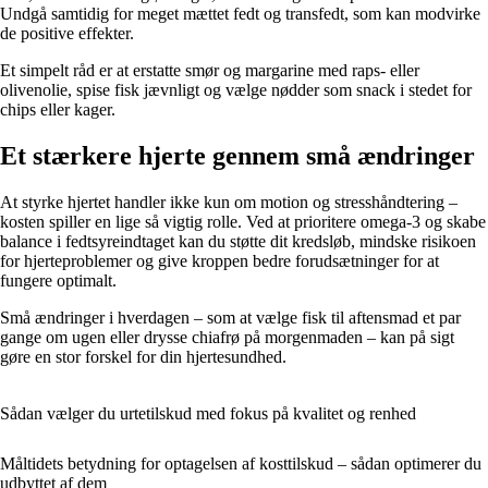
Undgå samtidig for meget mættet fedt og transfedt, som kan modvirke
de positive effekter.
Et simpelt råd er at erstatte smør og margarine med raps- eller
olivenolie, spise fisk jævnligt og vælge nødder som snack i stedet for
chips eller kager.
Et stærkere hjerte gennem små ændringer
At styrke hjertet handler ikke kun om motion og stresshåndtering –
kosten spiller en lige så vigtig rolle. Ved at prioritere omega-3 og skabe
balance i fedtsyreindtaget kan du støtte dit kredsløb, mindske risikoen
for hjerteproblemer og give kroppen bedre forudsætninger for at
fungere optimalt.
Små ændringer i hverdagen – som at vælge fisk til aftensmad et par
gange om ugen eller drysse chiafrø på morgenmaden – kan på sigt
gøre en stor forskel for din hjertesundhed.
Sådan vælger du urtetilskud med fokus på kvalitet og renhed
Måltidets betydning for optagelsen af kosttilskud – sådan optimerer du
udbyttet af dem