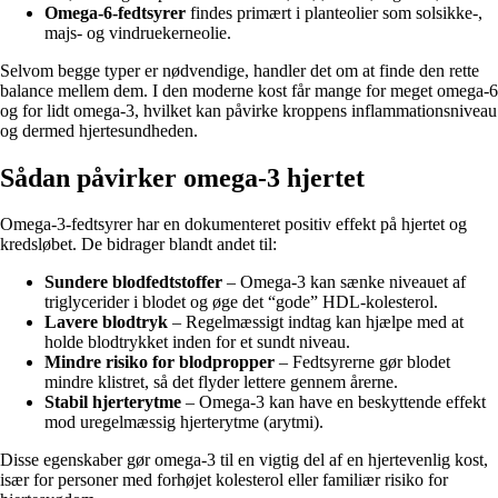
Omega-6-fedtsyrer
findes primært i planteolier som solsikke-,
majs- og vindruekerneolie.
Selvom begge typer er nødvendige, handler det om at finde den rette
balance mellem dem. I den moderne kost får mange for meget omega-6
og for lidt omega-3, hvilket kan påvirke kroppens inflammationsniveau
og dermed hjertesundheden.
Sådan påvirker omega-3 hjertet
Omega-3-fedtsyrer har en dokumenteret positiv effekt på hjertet og
kredsløbet. De bidrager blandt andet til:
Sundere blodfedtstoffer
– Omega-3 kan sænke niveauet af
triglycerider i blodet og øge det “gode” HDL-kolesterol.
Lavere blodtryk
– Regelmæssigt indtag kan hjælpe med at
holde blodtrykket inden for et sundt niveau.
Mindre risiko for blodpropper
– Fedtsyrerne gør blodet
mindre klistret, så det flyder lettere gennem årerne.
Stabil hjerterytme
– Omega-3 kan have en beskyttende effekt
mod uregelmæssig hjerterytme (arytmi).
Disse egenskaber gør omega-3 til en vigtig del af en hjertevenlig kost,
især for personer med forhøjet kolesterol eller familiær risiko for