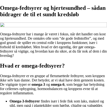
Omega-fedtsyrer og hjertesundhed – sådan
bidrager de til et sundt kredsløb
Omega-fedtsyrer har i mange år været i fokus, når det handler om kost
og hjertesundhed. De omtales ofte som “de gode fedtstoffer”, og med
god grund: de spiller en central rolle i kroppens funktioner, især i
forhold til kredsløbet. Men hvad er det egentlig, der gør omega-
fedtsyrer så vigtige, og hvordan kan du sikre, at du får nok af dem i din
hverdag?
Hvad er omega-fedtsyrer?
Omega-fedtsyrer er en gruppe af flerumættede fedtsyrer, som kroppen
ikke selv kan danne. Det betyder, at vi skal have dem gennem kosten.
De vigtigste typer er
omega-3
og
omega-6
, som begge har betydning
for cellernes opbygning, hormonbalancen og kroppens evne til at
regulere inflammation.
Omega-3-fedtsyrer
findes især i fede fisk som laks, makrel og
sild, men også i plantekilder som hørfrø, chiafrø og valnødder.