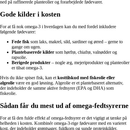
ned på raffinerede planteolier og forarbejdede fødevarer.
Gode kilder i kosten
For at få nok omega-3 i hverdagen kan du med fordel inkludere
følgende fødevarer:
Fede fisk
som laks, makrel, sild, sardiner og ørred – gerne to
gange om ugen.
Plantebaserede kilder
som hørfrø, chiafrø, valnødder og
rapsolie.
Berigede produkter
– nogle æg, mejeriprodukter og planteolier
er tilsat omega-3.
Hvis du ikke spiser fisk, kan et
kosttilskud med fiskeolie eller
algeolie
være en god løsning. Algeolie er et plantebaseret alternativ,
der indeholder de samme aktive fedtsyrer (EPA og DHA) som
fiskeolie.
Sådan får du mest ud af omega-fedtsyrerne
For at få den fulde effekt af omega-fedtsyrer er det vigtigt at tænke på
helheden i kosten. Kombinér omega-3-rige fødevarer med en varieret
kost, der indeholder grøntsager, fuldkorn og sunde proteinkilder.